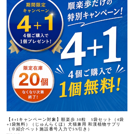
【4+1キャンペーン対象】順楽歩 30粒 5袋セット（4袋
+1袋無料）（じゅんらくほ）犬猫兼用 和漢植物サプリ
（※紹介ペット施設番号入力で5%引き）