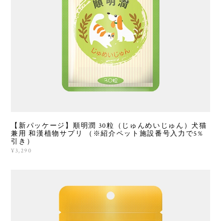
【新パッケージ】順明潤 30粒（じゅんめいじゅん）犬猫
兼用 和漢植物サプリ （※紹介ペット施設番号入力で5%
引き）
¥3,290