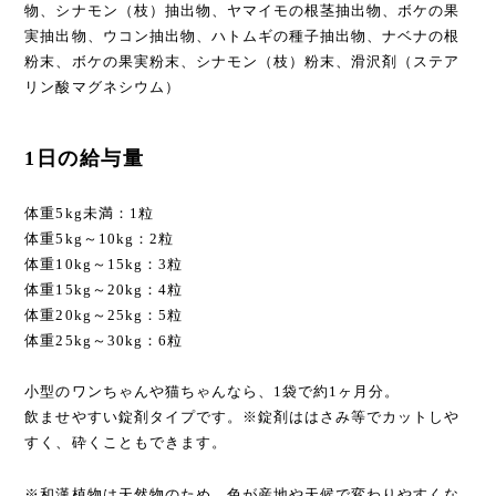
物、シナモン（枝）抽出物、ヤマイモの根茎抽出物、ボケの果
実抽出物、ウコン抽出物、ハトムギの種子抽出物、ナベナの根
粉末、ボケの果実粉末、シナモン（枝）粉末、滑沢剤（ステア
リン酸マグネシウム）
1日の給与量
体重5kg未満：1粒
体重5kg～10kg：2粒
体重10kg～15kg：3粒
体重15kg～20kg：4粒
体重20kg～25kg：5粒
体重25kg～30kg：6粒
小型のワンちゃんや猫ちゃんなら、1袋で約1ヶ月分。
飲ませやすい錠剤タイプです。※錠剤ははさみ等でカットしや
すく、砕くこともできます。
※和漢植物は天然物のため、色が産地や天候で変わりやすくな