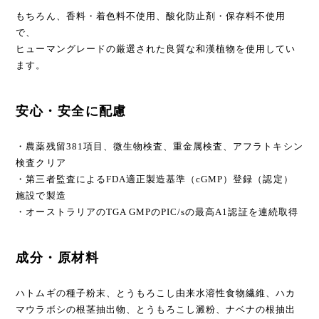
もちろん、香料・着色料不使用、酸化防止剤・保存料不使用
で、
ヒューマングレードの厳選された良質な和漢植物を使用してい
ます。
安心・安全に配慮
・農薬残留381項目、微生物検査、重金属検査、アフラトキシン
検査クリア
・第三者監査によるFDA適正製造基準（cGMP）登録（認定）
施設で製造
・オーストラリアのTGA GMPのPIC/sの最高A1認証を連続取得
成分・原材料
ハトムギの種子粉末、とうもろこし由来水溶性食物繊維、ハカ
マウラボシの根茎抽出物、とうもろこし澱粉、ナベナの根抽出