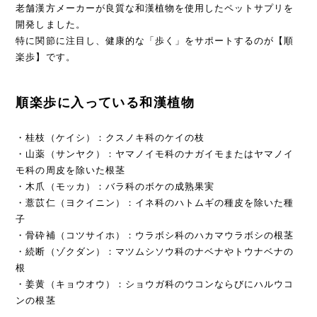
老舗漢方メーカーが良質な和漢植物を使用したペットサプリを
開発しました。
特に関節に注目し、健康的な「歩く」をサポートするのが【順
楽歩】です。
順楽歩に入っている和漢植物
・桂枝（ケイシ）：クスノキ科のケイの枝
・山薬（サンヤク）：ヤマノイモ科のナガイモまたはヤマノイ
モ科の周皮を除いた根茎
・木爪（モッカ）：バラ科のボケの成熟果実
・薏苡仁（ヨクイニン）：イネ科のハトムギの種皮を除いた種
子
・骨砕補（コツサイホ）：ウラボシ科のハカマウラボシの根茎
・続断（ゾクダン）：マツムシソウ科のナベナやトウナベナの
根
・姜黄（キョウオウ）：ショウガ科のウコンならびにハルウコ
ンの根茎